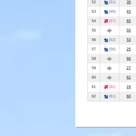
52
(51)
35
53
(49)
43
54
(57)
65
55
55
56
(52)
53
57
(56)
25
58
66
59
27
60
62
61
(62)
24
62
(61)
60