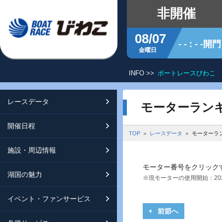
非開催
08/07
- - : - -開門
金曜日
INFO >>
ボートレースびわこ 
レースデータ
シリーズインデックス
開催日程
交通ガイド
モーターラン
開催日程
レース展望
開催日程（年間）
施設ガイド
特設バックナンバー
TOP
レースデータ
モーターラ
施設・周辺情報
モーターランキング
レイクルびわこ
動画集
モーター番号をクリック
湖国の魅力
ボートデータ
ボートレースびわこを知る
淡海ポイント倶楽部
※現モーターの使用開始：202
イベント・ファンサービス
出走表・前日予想PDF
オーミー！フォーユー！
メールマガジン案内
前節へ