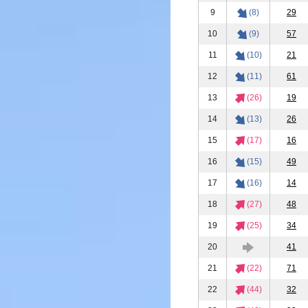
9
(8)
29
10
(9)
57
11
(10)
21
12
(11)
61
13
(26)
19
14
(13)
26
15
(17)
16
16
(15)
49
17
(16)
14
18
(27)
48
19
(25)
34
20
41
21
(22)
71
22
(44)
32