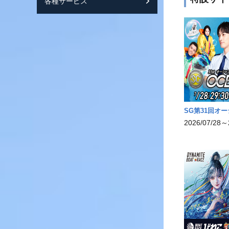
各種サービス
スマートフォンサ
SG第31回オ
2026/07/28～