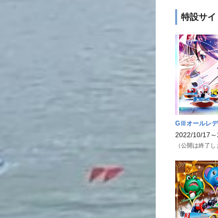
特設サイ
GⅢオールレ
2022/10/17～
（公開は終了し