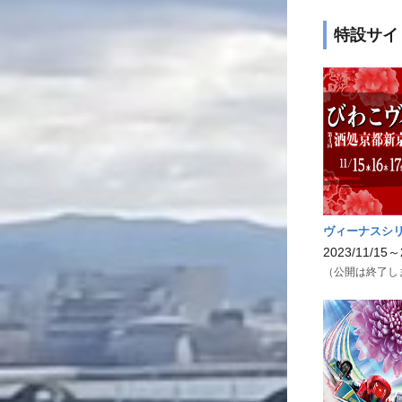
特設サイ
ヴィーナスシリ
2023/11/15～
（公開は終了し