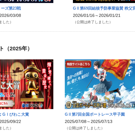
ーズ第23戦
GⅡ第69回結核予防事業協賛 秩父
2026/03/08
2026/01/16～2026/01/21
ました）
（公開は終了しました）
ト（2025年）
念 GⅠびわこ大賞
GⅡ第7回全国ボートレース甲子園
2025/09/22
2025/07/08～2025/07/13
ました）
（公開は終了しました）