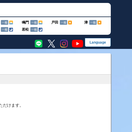
鳴門
戸田
津
一般
一般
一般
一般
若松
一般
一般
EN
English
简
简体字
繁
グ
繁體字
한
한국어
果・前検タイムランキング
手成績
ス別成績・決まり手
ただけます。