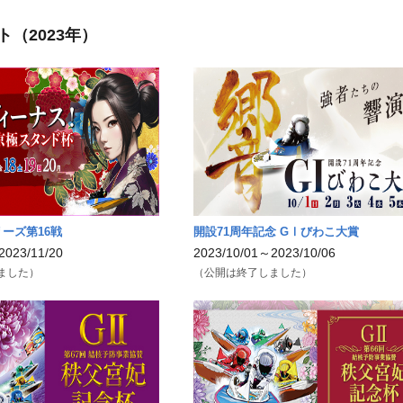
ト（2023年）
ーズ第16戦
開設71周年記念 GⅠびわこ大賞
2023/11/20
2023/10/01～2023/10/06
ました）
（公開は終了しました）