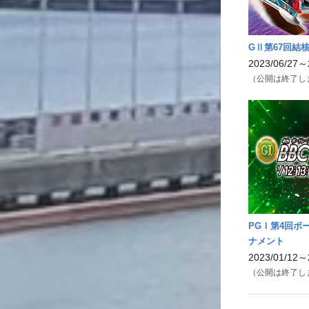
GⅡ第67回結
2023/06/27～
（公開は終了し
PGⅠ第4回ボ
ナメント
2023/01/12～
（公開は終了し