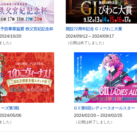
核予防事業協賛 秩父宮妃記念杯
開設72周年記念 GⅠびわこ大賞
2024/10/20
2024/09/12～2024/09/17
ました）
（公開は終了しました）
ーズ第3戦
GⅡ第8回レディースオールスター
2024/05/06
2024/02/20～2024/02/25
ました）
（公開は終了しました）