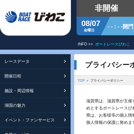
非開催
08/07
- - : - -開門
金曜日
INFO >>
ボートレースびわこ 
レースデータ
シリーズインデックス
開催日程
交通ガイド
プライバシー
開催日程
レース展望
開催日程（年間）
施設ガイド
特設バックナンバー
TOP
プライバシーポリシー
施設・周辺情報
モーターランキング
レイクルびわこ
動画集
滋賀県は、滋賀県が主催
湖国の魅力
ボートデータ
ボートレースびわこを知る
淡海ポイント倶楽部
めとするボートレースび
県は、お客様等の個人情
イベント・ファンサービス
出走表・前日予想PDF
オーミー！フォーユー！
メールマガジン案内
個人情報の保護に努めま