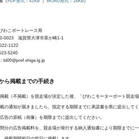
書（
PDF形式：41KB
｜
WORD形式：16KB
）
びわこボートレース局
0-0023 滋賀県大津市茶が崎1-1
22-1122
523-5240
0@pref.shiga.lg.jp
から掲載までの手続き
の掲載（不掲載）を競走場が決定した後、「びわこモーターボート競走
掲載の通知が届きましたら、指定する期限までに承諾書を県に提出して
ー広告の原稿（画像）を期限までに提出してください。
期間分の広告掲載料を、競走場が発行する納入通知書により期限までに
は、掲載期間初日の前日に掲載します。