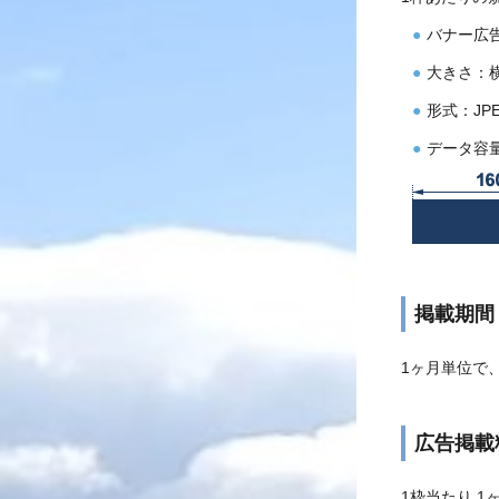
バナー広
大きさ：横
形式：JPE
データ容量
掲載期間
1ヶ月単位で
広告掲載
1枠当たり 1ヶ