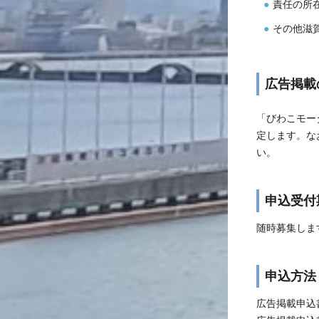
責任の所
その他滋
広告掲載
「びわこモー
定します。な
い。
申込受付
随時募集しま
申込方法
広告掲載申込