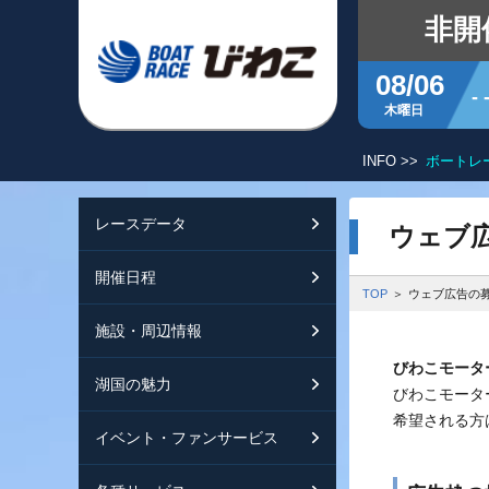
非開
08/06
- 
木曜日
INFO >>
ボートレ
レースデータ
シリーズインデッ
開催日程
交通ガイド
ウェブ
開催日程
レース展望
開催日程（年間）
施設ガイド
特設バックナンバ
TOP
ウェブ広告の
施設・周辺情報
モーターランキン
レイクルびわこ
動画集
びわこモータ
湖国の魅力
ボートデータ
ボートレースびわ
淡海ポイント倶楽
びわこモータ
希望される方
イベント・ファンサービス
出走表・前日予想P
オーミー！フォー
メールマガジン案