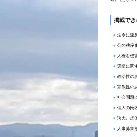
掲載でき
法令に違
公の秩序
人権を侵
選挙に関
政治性の
宗教性の
社会問題
個人の氏
誇大、虚
人事募集