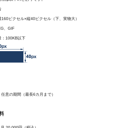
告
160ピクセル×縦40ピクセル（下、実物大）
G、GIF
：100KB以下
、任意の期間（最長6カ月まで）
料
月 20,000円（税込）