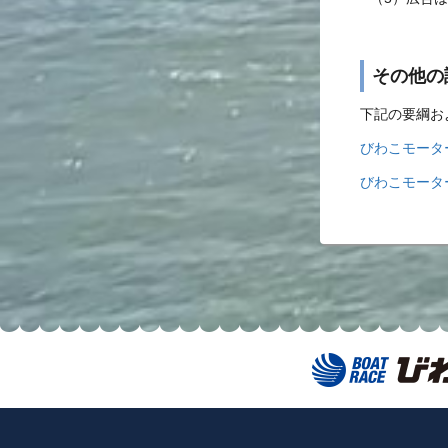
その他の
下記の要綱お
びわこモータ
びわこモータ