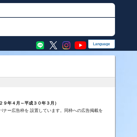
EN
English
简
简体字
繁
グ
繁體字
한
한국어
果・前検タイムランキング
手成績
２９年４月～平成３０年３月）
ス別成績・決まり手
バナー広告枠を 設置しています。同枠への広告掲載を