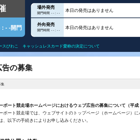
催
場外発売
本日の発売はありません
開門時間
- - : - -
外向発売
- : - -開門
本日の発売はありません
開門時間
- - : - -
ースびわこ キャッシュレスカード愛称の決定について
クス
出目データ
滋賀遊びますガイド
得点率ランキン
広告の募集
ー
水面特性
モーター抽選結
募集
グ
進入コース別データ
進入コース別選
ーボート競走場ホームページにおけるウェブ広告の募集について（平成
こを知る
部
今節の結果
今節の進入コー
ーボート競走場では、ウェブサイトのトップページ（ホームページ）に
は、以下の手続きによりお申し込みください。
DF
ユー！
内