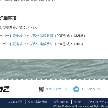
詳細事項
よび基準をご覧ください。
ーボート競走場ウェブ広告掲載要綱
（PDF形式：132KB）
ーボート競走場ウェブ広告掲載基準
（PDF形式：12KB）
スマホQRコード
メールマガジン
よくある質問
ウェブ広告の募集
お問い合わせ
リンク
プライバシーポリ
©Shiga Prefectural Government. All Rights Reser