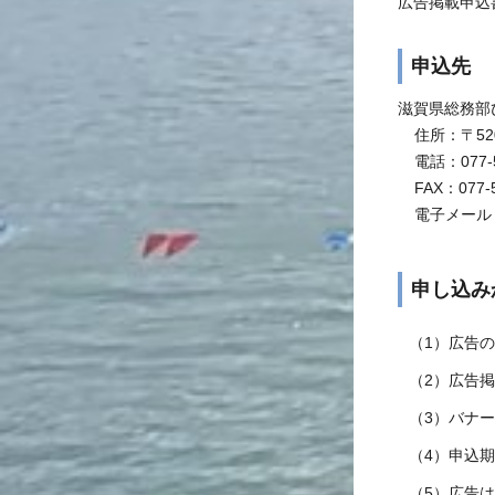
広告掲載申込
申込先
滋賀県総務部
住所：〒52
電話：077-5
FAX：077-
電子メール：bl0
申し込み
（1）広告
（2）広告
（3）バナ
（4）申込
（5）広告