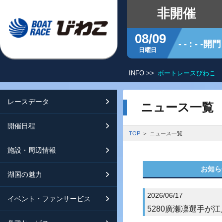
非開催
08/09
- - : - -開門
日曜日
INFO >>
ボートレースびわこ 
レースデータ
シリーズインデックス
開催日程
交通ガイド
ニュース一覧
開催日程
レース展望
開催日程（年間）
施設ガイド
特設バックナンバー
TOP
ニュース一覧
施設・周辺情報
モーターランキング
レイクルびわこ
動画集
お知ら
湖国の魅力
ボートデータ
ボートレースびわこを知る
淡海ポイント倶楽部
2026/06/17
イベント・ファンサービス
出走表・前日予想PDF
オーミー！フォーユー！
メールマガジン案内
5280廣瀬凜選手が