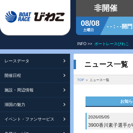
非開催
08/08
- - : - -開門
土曜日
INFO >>
ボートレースびわこ 
レースデータ
シリーズインデックス
開催日程
交通ガイド
ニュース一覧
開催日程
レース展望
開催日程（年間）
施設ガイド
特設バックナンバー
TOP
ニュース一覧
施設・周辺情報
モーターランキング
レイクルびわこ
動画集
お知ら
湖国の魅力
ボートデータ
ボートレースびわこを知る
淡海ポイント倶楽部
2026/05/05
イベント・ファンサービス
出走表・前日予想PDF
オーミー！フォーユー！
メールマガジン案内
3900香川素子選手