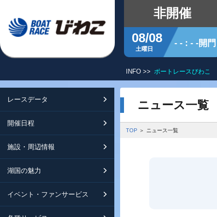
非開催
08/08
- - : - -開門
土曜日
INFO >>
ボートレースびわこ 
レースデータ
シリーズインデックス
開催日程
交通ガイド
ニュース一覧
開催日程
レース展望
開催日程（年間）
施設ガイド
特設バックナンバー
TOP
ニュース一覧
施設・周辺情報
モーターランキング
レイクルびわこ
動画集
湖国の魅力
ボートデータ
ボートレースびわこを知る
淡海ポイント倶楽部
イベント・ファンサービス
出走表・前日予想PDF
オーミー！フォーユー！
メールマガジン案内