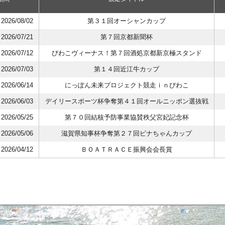
イト紹介
2026/08/02
第３１回オーシャンカップ
2026/07/21
第７回京都新聞杯
2026/07/12
びわこヴィーナス！第７回酒処京都新京極スタンド
2026/07/03
第１４回近江牛カップ
2026/06/14
にっぽん未来プロジェクト競走ｉｎびわこ
2026/06/03
デイリースポーツ杯争奪第４１回オールニッポン選抜戦
2026/05/25
第７０回結核予防事業協賛秩父宮妃記念杯
2026/05/06
滋賀県知事杯争奪第２７回ビナちゃんカップ
2026/04/12
ＢＯＡＴＲＡＣＥ振興会会長賞