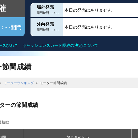
催
場外発売
本日の発売はありません
開門時間
- - : - -
外向発売
- : - -開門
本日の発売はありません
開門時間
- - : - -
ースびわこ キャッシュレスカード愛称の決定について
クス
出目データ
滋賀遊びますガイド
得点率ランキン
ー節間成績
ー
水面特性
モーター抽選結
モーターランキング
モーター節間成績
グ
進入コース別データ
進入コース別選
ーターの節間成績
こを知る
部
今節の結果
今節の進入コー
優勝戦
DF
ユー！
内
期間
競走タイトル