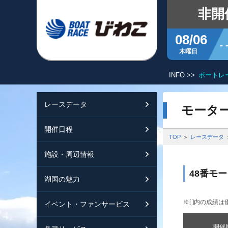
非開
08/06
- 
木曜日
INFO >>
ボートレ
レースデータ
シリーズインデッ
開催日程
交通ガイド
モータ
開催日程
レース展望
開催日程（年間）
施設ガイド
特設バックナンバ
TOP
レースデータ
施設・周辺情報
モーターランキン
レイクルびわこ
動画集
48番モ
湖国の魅力
ボートデータ
ボートレースびわ
淡海ポイント倶楽
※[ ]内の成績は
イベント・ファンサービス
出走表・前日予想P
オーミー！フォー
メールマガジン案
開催