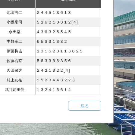
池田浩二
２４４５１３６１３
小坂宗司
５２６２１３３１２[４]
永田楽
４３６３２５５４５
中野孝二
６５３３１３３２
伊藤将吉
２３１５２３１１３６２５
佐藤右京
５６３３３６３５６
久田敏之
２４２１３２２[４]
村上功祐
１５２３４４３２２３
武井莉里佳
１３２４１６６１４
戻る