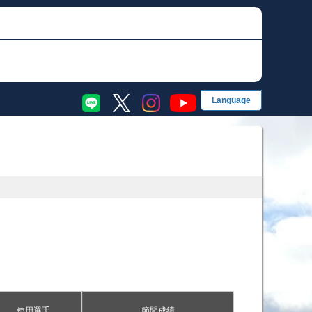
EN
English
简
简体字
繁
グ
繁體字
한
한국어
果・前検タイムランキング
手成績
ス別成績・決まり手
使用選手
節間成績