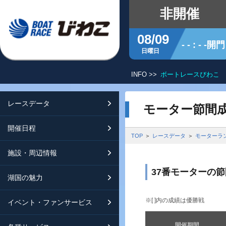
非開催
08/09
- - : - -開門
日曜日
INFO >>
ボートレースびわこ 
レースデータ
シリーズインデックス
開催日程
交通ガイド
モーター節間
開催日程
レース展望
開催日程（年間）
施設ガイド
特設バックナンバー
TOP
レースデータ
モーターラ
施設・周辺情報
モーターランキング
レイクルびわこ
動画集
37番モーターの
湖国の魅力
ボートデータ
ボートレースびわこを知る
淡海ポイント倶楽部
※[ ]内の成績は優勝戦
イベント・ファンサービス
出走表・前日予想PDF
オーミー！フォーユー！
メールマガジン案内
開催期間